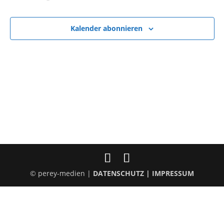
Ansicht
Veranstaltungen
Veranst
Navigat
Kalender abonnieren
© perey-medien |
DATENSCHUTZ
|
IMPRESSUM