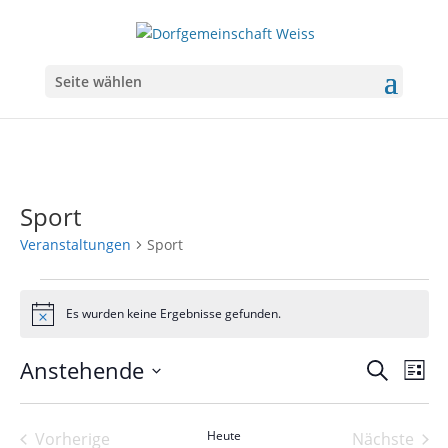
Seite wählen
Sport
Veranstaltungen
Sport
Veranstaltungen
Es wurden keine Ergebnisse gefunden.
Hinweis
Veranst
Ver
Anstehende
Suche
Liste
Ans
Suche
Datum
Nav
wählen.
und
Heute
Vorherige
Nächste