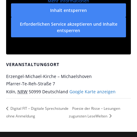
Mehr Informationen
Inhalt entsperren
Erforderlichen Service akzeptieren und Inhalte
entsperren
VERANSTALTUNGSORT
Erzengel-Michael-Kirche – Michaelshoven
Pfarrer-Te-Reh-Straße 7
Köln
,
NRW
50999
Deutschland
Google Karte anzeigen
Digital FIT – Digitale Sprechstunde
Poesie der Risse – Lesungen
ohne Anmeldung
zugunsten LeseWelten