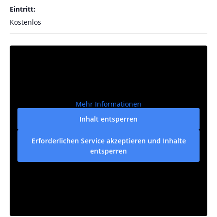
Eintritt:
Kostenlos
Mehr Informationen
Inhalt entsperren
Erforderlichen Service akzeptieren und Inhalte
entsperren
VERANSTALTUNGSORT
Villa AWO
Walther-Rathenau-Str. 9