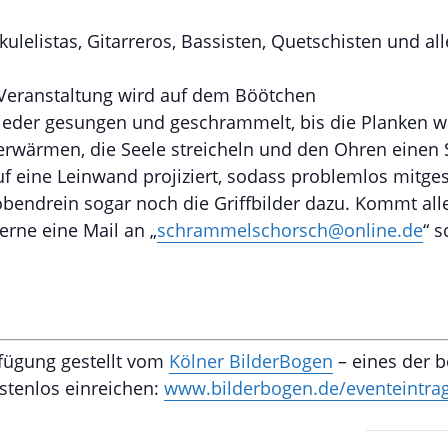
ulelistas, Gitarreros, Bassisten, Quetschisten und al
-Veranstaltung wird auf dem Böötchen
eder gesungen und geschrammelt, bis die Planken wan
erwärmen, die Seele streicheln und den Ohren einen 
f eine Leinwand projiziert, sodass problemlos mitge
 obendrein sogar noch die Griffbilder dazu. Kommt alle
rne eine Mail an „
schrammelschorsch@online.de
“ s
rfügung gestellt vom
Kölner BilderBogen
– eines der b
ostenlos einreichen:
www.bilderbogen.de/eventeintra