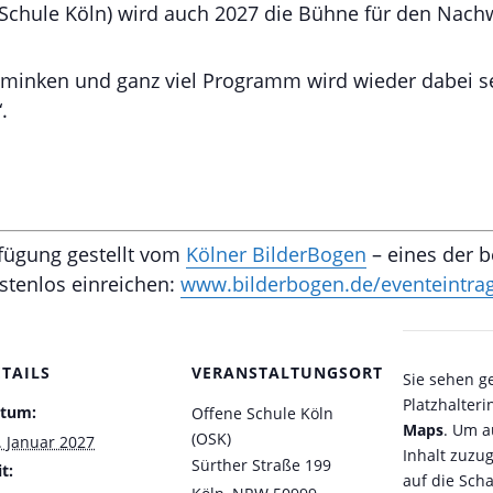
chule Köln) wird auch 2027 die Bühne für den Nachw
chminken und ganz viel Programm wird wieder dabei sei
.
rfügung gestellt vom
Kölner BilderBogen
– eines der b
ostenlos einreichen:
www.bilderbogen.de/eventeintra
ETAILS
VERANSTALTUNGSORT
Sie sehen g
Platzhalteri
tum:
Offene Schule Köln
Maps
. Um a
(OSK)
. Januar 2027
Inhalt zuzug
Sürther Straße 199
t:
auf die Scha