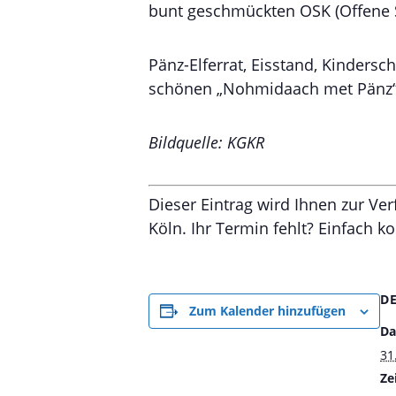
bunt geschmückten OSK (Offene S
Pänz-Elferrat, Eisstand, Kinders
schönen „Nohmidaach met Pänz“
Bildquelle: KGKR
Dieser Eintrag wird Ihnen zur Ve
Köln. Ihr Termin fehlt? Einfach k
D
Zum Kalender hinzufügen
Da
31
Zei