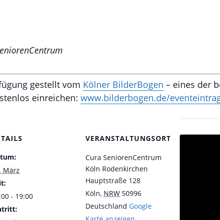
 SeniorenCentrum
rfügung gestellt vom
Kölner BilderBogen
– eines der b
ostenlos einreichen:
www.bilderbogen.de/eventeintra
ETAILS
VERANSTALTUNGSORT
tum:
Cura SeniorenCentrum
Köln Rodenkirchen
. März
Hauptstraße 128
t:
Köln
,
NRW
50996
:00 - 19:00
Deutschland
Google
tritt:
Karte anzeigen