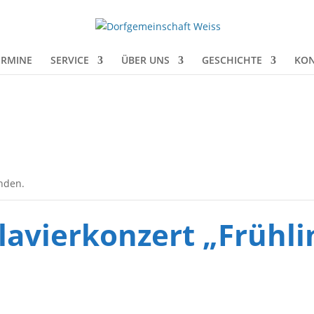
ERMINE
SERVICE
ÜBER UNS
GESCHICHTE
KON
unden.
lavierkonzert „Frühli