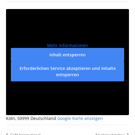
Mehr Informationen
Inhalt entsperren
Erforderlichen Service akzeptieren und Inhalte
entsperren
VERANSTALTUNGSORT
Wachsfabrik
Industriestraße 170
Köln
,
50999
Deutschland
Google Karte anzeigen
Café International
Spielenachmittag