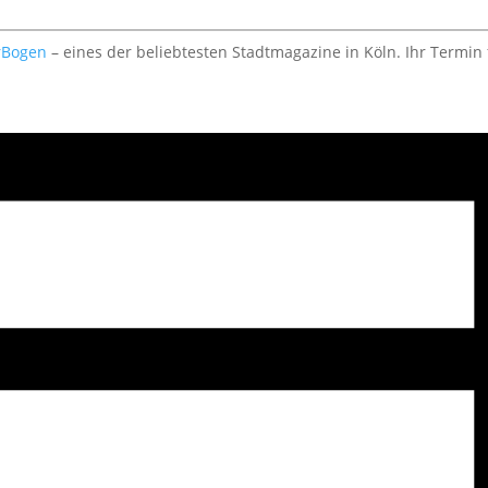
rBogen
– eines der beliebtesten Stadtmagazine in Köln. Ihr Termin 