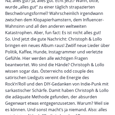
Na, alles gut? Ja, alles gut. Echt jetzt? Wann, bitte,
wurde „alles gut“ zu einer täglich strapazierten
Beschwörungsformel? Wahrscheinlich irgendwann
zwischen dem Klopapierhamstern, dem Influencer-
Wahnsinn und all den anderen weltweiten
Katastrophen. Aber, fun fact: Es ist nicht alles gut!
So. Und jetzt die gute Nachricht: Christoph & Lollo
bringen ein neues Album raus! Zwölf neue Lieder über
Politik, Kaffee, Hunde, Instagrammer und verletzte
Gefühle. Hier werden alle wichtigen Fragen
beantwortet. Wo sind die Hände? Christoph & Lollo
wissen sogar das. Österreichs odd couple des
satirischen Liedguts vereint die Energie des
Rock’n’Roll und den DIY-Gedanken von Indie-Punk mit
sarkastischer Schärfe. Damit haben Christoph & Lollo
die adäquate Methode gefunden, der absurden
Gegenwart etwas entgegenzusetzen. Warum? Weil sie
es können. Und sonst macht’s ja niemand. Also: alles