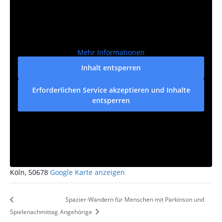
Mehr Informationen
Inhalt entsperren
Erforderlichen Service akzeptieren und Inhalte
entsperren
VERANSTALTUNGSORT
Theater509 Bürgerhaus Stollwerck
Dreikönigenstraße 23
Köln
,
50678
Google Karte anzeigen
Spazier-Wandern für Menschen mit Parkinson und
Spielenachmittag
Angehörige