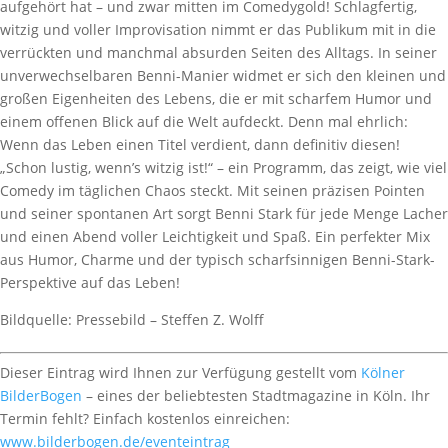
aufgehört hat – und zwar mitten im Comedygold! Schlagfertig,
witzig und voller Improvisation nimmt er das Publikum mit in die
verrückten und manchmal absurden Seiten des Alltags. In seiner
unverwechselbaren Benni-Manier widmet er sich den kleinen und
großen Eigenheiten des Lebens, die er mit scharfem Humor und
einem offenen Blick auf die Welt aufdeckt. Denn mal ehrlich:
Wenn das Leben einen Titel verdient, dann definitiv diesen!
„Schon lustig, wenn’s witzig ist!“ – ein Programm, das zeigt, wie viel
Comedy im täglichen Chaos steckt. Mit seinen präzisen Pointen
und seiner spontanen Art sorgt Benni Stark für jede Menge Lacher
und einen Abend voller Leichtigkeit und Spaß. Ein perfekter Mix
aus Humor, Charme und der typisch scharfsinnigen Benni-Stark-
Perspektive auf das Leben!
Bildquelle: Pressebild – Steffen Z. Wolff
Dieser Eintrag wird Ihnen zur Verfügung gestellt vom
Kölner
BilderBogen
– eines der beliebtesten Stadtmagazine in Köln. Ihr
Termin fehlt? Einfach kostenlos einreichen:
www.bilderbogen.de/eventeintrag